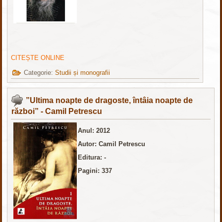
CITEȘTE ONLINE
Categorie:
Studii și monografii
”Ultima noapte de dragoste, întâia noapte de
război” - Camil Petrescu
Anul: 2012
Autor: Camil Petrescu
Editura: -
Pagini: 337