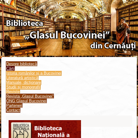
Despre bibliotecă
Cărți
Istoria românilor și a Bucovinei
Literatură artistică
Manuale, dicționare
Studii și monografii
Reviste
Revista „Glasul Bucovinei”
ONG Glasul Bucovinei
Parteneri
Contact