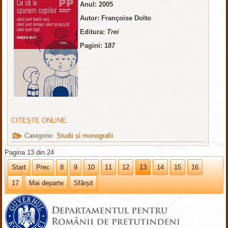
Anul: 2005
Autor: Françoise Dolto
Editura:
Trei
Pagini: 187
CITEȘTE ONLINE
Categorie:
Studii și monografii
Pagina 13 din 24
Start
Prec
8
9
10
11
12
13
14
15
16
17
Mai departe
Sfârșit