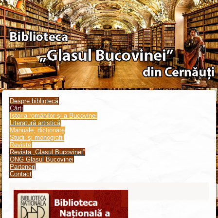
Despre bibliotecă
Cărți
Istoria românilor și a Bucovinei
Literatură artistică
Manuale, dicționare
Studii și monografii
Reviste
Revista „Glasul Bucovinei”
ONG Glasul Bucovinei
Parteneri
Contact