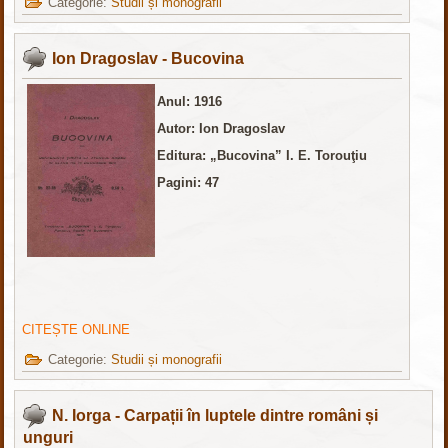
Categorie:
Studii și monografii
Ion Dragoslav - Bucovina
Anul: 1916
Autor: Ion Dragoslav
Editura:
„Bucovina” I. E. Torouţiu
Pagini: 47
CITEȘTE ONLINE
Categorie:
Studii și monografii
N. Iorga - Carpații în luptele dintre români și
unguri