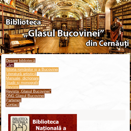
Despre bibliotecă
Cărți
Istoria românilor și a Bucovinei
Literatură artistică
Manuale, dicționare
Studii și monografii
Reviste
Revista „Glasul Bucovinei”
ONG Glasul Bucovinei
Parteneri
Contact