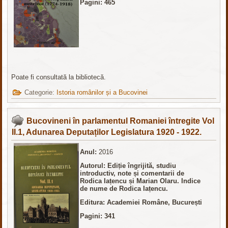
Pagini: 465
Poate fi consultată la bibliotecă.
Categorie:
Istoria românilor și a Bucovinei
Bucovineni în parlamentul Romaniei întregite Vol
II.1, Adunarea Deputaților Legislatura 1920 - 1922.
Anul:
2016
Autorul: Ediție îngrijită, studiu
introductiv, note și comentarii de
Rodica Iațencu și Marian Olaru. Indice
de nume de Rodica Iațencu.
Editura: Academiei Române, București
Pagini: 341