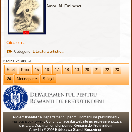
Autor: M. Eminescu
Citește aici
Categorie:
Literatură artistică
Pagina 24 din 24
Start
Prec
15
16
17
18
19
20
21
22
23
24
Mai departe
Sfârșit
Proiect finanțat de Departamentul pentru Românii de pretutindeni -
. Conținutul acestui website nu reprezintă poziția
https://dprp.gov.ro/web
oficială a Departamentului pentru Românii de Pretutindeni.
Biblioteca Glasul Bucovinei
Copyright © 2026
.