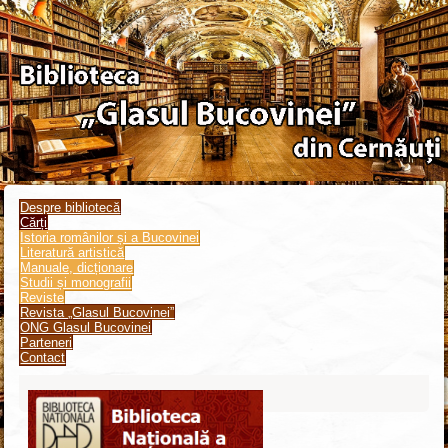
Despre bibliotecă
Cărți
Istoria românilor și a Bucovinei
Literatură artistică
Manuale, dicționare
Studii și monografii
Reviste
Revista „Glasul Bucovinei”
ONG Glasul Bucovinei
Parteneri
Contact