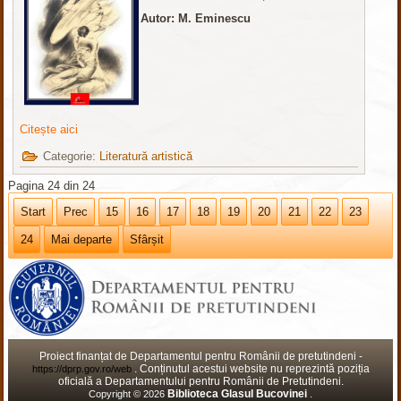
Autor: M. Eminescu
Citește aici
Categorie:
Literatură artistică
Pagina 24 din 24
Start
Prec
15
16
17
18
19
20
21
22
23
24
Mai departe
Sfârșit
Proiect finanțat de Departamentul pentru Românii de pretutindeni -
. Conținutul acestui website nu reprezintă poziția
https://dprp.gov.ro/web
oficială a Departamentului pentru Românii de Pretutindeni.
Biblioteca Glasul Bucovinei
Copyright © 2026
.