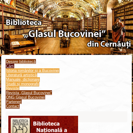
Despre bibliotecă
Cărți
Istoria românilor și a Bucovinei
Literatură artistică
Manuale, dicționare
Studii și monografii
Reviste
Revista „Glasul Bucovinei”
ONG Glasul Bucovinei
Parteneri
Contact