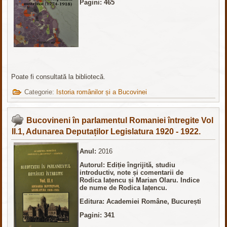
Pagini: 465
Poate fi consultată la bibliotecă.
Categorie:
Istoria românilor și a Bucovinei
Bucovineni în parlamentul Romaniei întregite Vol
II.1, Adunarea Deputaților Legislatura 1920 - 1922.
Anul:
2016
Autorul: Ediție îngrijită, studiu
introductiv, note și comentarii de
Rodica Iațencu și Marian Olaru. Indice
de nume de Rodica Iațencu.
Editura: Academiei Române, București
Pagini: 341