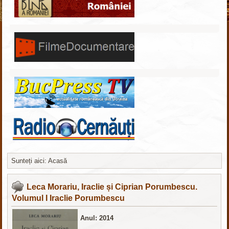
Sunteți aici:
Acasă
http://nachodki.ru/
Leca Morariu, Iraclie și Ciprian Porumbescu.
Volumul I Iraclie Porumbescu
Anul: 2014