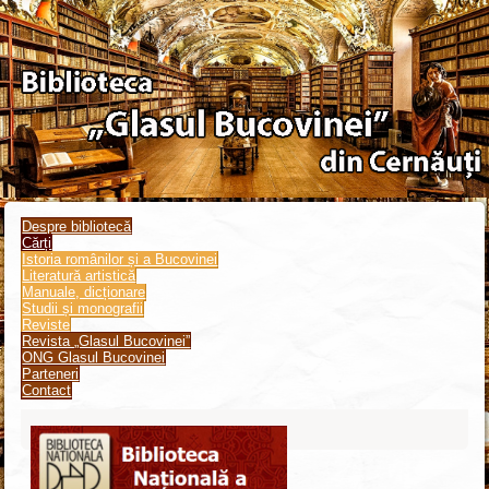
Despre bibliotecă
Cărți
Istoria românilor și a Bucovinei
Literatură artistică
Manuale, dicționare
Studii și monografii
Reviste
Revista „Glasul Bucovinei”
ONG Glasul Bucovinei
Parteneri
Contact