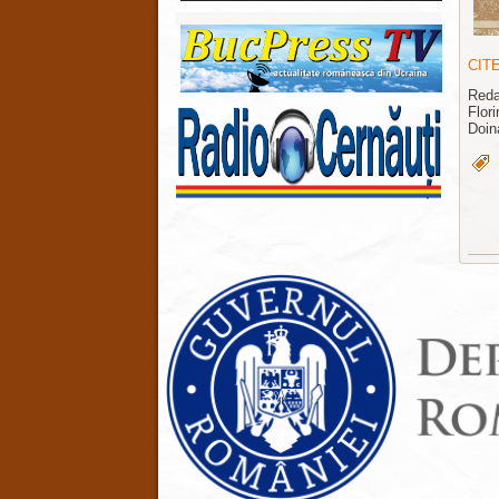
CIT
Reda
Flor
Doin