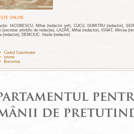
EȘTE ONLINE
cție: IACOBESCU, Mihai (redactor șef), CUCU, DUMITRU (redactor), ȘER
in (secretar științific de redacție), LAZĂR, Mihai (redactor), IGNAT, Mirce
a (redactor), DEMCIUC, Vasile (redactor)
Codrul Cosminului
istorie
Bucovina