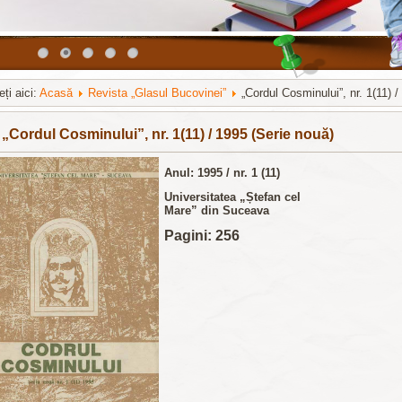
ți aici:
Acasă
Revista „Glasul Bucovinei”
„Cordul Cosminului”, nr. 1(11) 
a модули на
http://joomla3x.ru
и компоненты.
„Cordul Cosminului”, nr. 1(11) / 1995 (Serie nouă)
Anul: 1995 / nr. 1 (11)
Universitatea „Ștefan cel
Mare” din Suceava
Pagini: 256