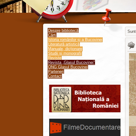
Despre bibliotecă
Sunte
Cărți
Istoria românilor și a Bucovinei
Jooml
Literatură artistică
Manuale, dicționare
Studii și monografii
Reviste
Revista „Glasul Bucovinei”
ONG Glasul Bucovinei
Parteneri
Contact