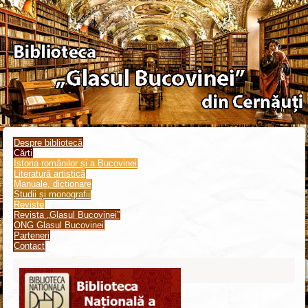
Despre bibliotecă
Cărți
Istoria românilor și a Bucovinei
Literatură artistică
Manuale, dicționare
Studii și monografii
Reviste
Revista „Glasul Bucovinei”
ONG Glasul Bucovinei
Parteneri
Contact