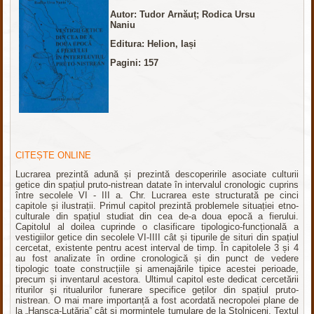
Autor: Tudor Arnăuț; Rodica Ursu
Naniu
Editura: Helion, Iași
Pagini: 157
CITEȘTE ONLINE
Lucrarea prezintă adună și prezintă descoperirile asociate culturii
getice din spațiul pruto-nistrean datate în intervalul cronologic cuprins
între secolele VI - III a. Chr. Lucrarea este structurată pe cinci
capitole și ilustrații. Primul capitol prezintă problemele situației etno-
culturale din spațiul studiat din cea de-a doua epocă a fierului.
Capitolul al doilea cuprinde o clasificare tipologico-funcțională a
vestigiilor getice din secolele VI-IIII cât și tipurile de situri din spațiul
cercetat, existente pentru acest interval de timp. În capitolele 3 și 4
au fost analizate în ordine cronologică și din punct de vedere
tipologic toate construcțiile și amenajările tipice acestei perioade,
precum și inventarul acestora. Ultimul capitol este dedicat cercetării
riturilor și ritualurilor funerare specifice geților din spațiul pruto-
nistrean. O mai mare importanță a fost acordată necropolei plane de
la „Hansca-Lutăria” cât și mormintele tumulare de la Stolniceni. Textul