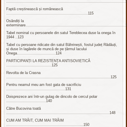
........................................................................................................
Faptă creștinească și românească
........................................................................115
Osândiți la
exterminare.......................................................................................
Tabel nominal cu persoanele din satul Tereblecea duse la onega în
1944 ..123
Tabel cu persoane ridicate din satul Băhrinești, fostul județ Rădăuți,
și duse în lagărele de muncă de pe țărmul lacului
Onega..................................124
PARTICIPANȚI LA REZISTENȚA ANTISOVIETICĂ
........................................125
Revolta de la Crasna
............................................................................................125
Pentru neamul meu am fost gata de sacrificiu
....................................................131
Doisprezece ani într-un gulag de dincolo de cercul polar
...................................140
Către Bucovina toată
...........................................................................................148
CUM AM TRĂIT, CUM MAI TRĂIM
....................................................................150