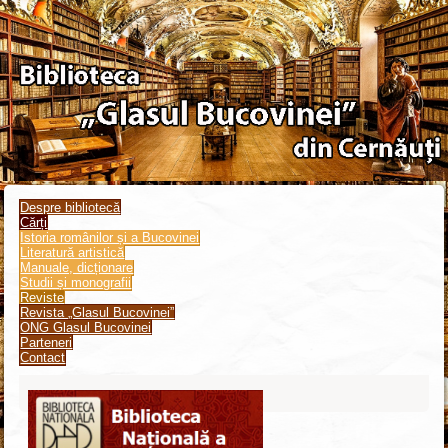
Despre bibliotecă
Cărți
Istoria românilor și a Bucovinei
Literatură artistică
Manuale, dicționare
Studii și monografii
Reviste
Revista „Glasul Bucovinei”
ONG Glasul Bucovinei
Parteneri
Contact