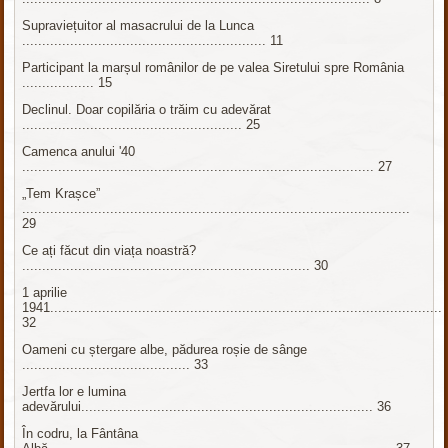
Supraviețuitor al masacrului de la Lunca
............................................................. 11
Participant la marșul românilor de pe valea Siretului spre România
.................. 15
Declinul. Doar copilăria o trăim cu adevărat
....................................................... 25
Camenca anului '40
........................................................................................ 27
„Tem Krașce”
.................................................................................................
29
Ce ați făcut din viața noastră?
........................................................................ 30
1 aprilie
1941..................................................................................................
32
Oameni cu ștergare albe, pădurea roșie de sânge
.......................................... 33
Jertfa lor e lumina
adevărului......................................................................... 36
În codru, la Fântâna