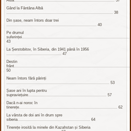
Albă...................................................................................... 37
Gând la Fântâna Albă
........................................................................................... 38
Din șase, neam întors doar trei
............................................................................. 40
Pe drumul
suferinței.............................................................................................
43
La Șerstobitov, în Siberia, din 1941 până în 1956
............................................... 47
Destin
frânt...................................................................................................
50
Neam întors fără părinți
........................................................................................ 53
Șase ani în lupta pentru
supraviețuire................................................................... 57
Dacă n-ai noroc în
tinerețe.................................................................................... 62
La vârsta de doi ani în drum spre
siberia.............................................................. 64
Tinerețe irosită la minele din Kazahstan și Siberia