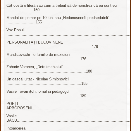
Cât costă o literă sau cum a trebuit să demonstrez că eu sunt eu
.......................150
Mandat de primar pe 10 luni sau „Nedonoșennîi predsedateli”
.........................155
Vox Populi
........................................................................................................
PERSONALITĂȚI BUCOVINENE
.........................................................................176
Mandicevschi - o familie de muzicieni
...............................................................176
Zaharie Voronca, „Detruimchiatul”
....................................................................180
Un dascăl uitat - Nicolae Simionovici
................................................................185
Vasile Tovarnițchi, omul și pedagogul
...............................................................189
POEȚI
ARBOROSENI....................................................................................
Vasile
BÂCU...............................................................................................
Întoarcerea