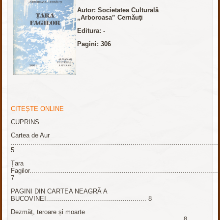
Autor: Societatea Culturală
„Arboroasa” Cernăuţi
Editura: -
Pagini: 306
CITEȘTE ONLINE
CUPRINS
Cartea de Aur
..........................................................................................................
5
Țara
Fagilor.................................................................................................
7
PAGINI DIN CARTEA NEAGRĂ A
BUCOVINEI................................................... 8
Dezmăț, teroare și moarte
....................................................................................... 8