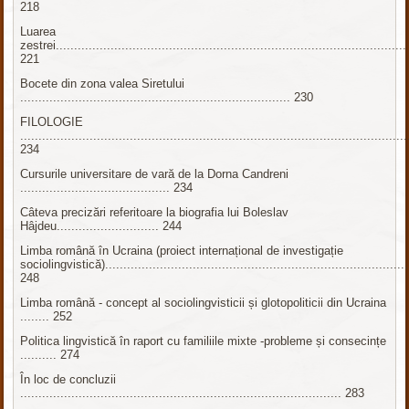
218
Luarea
zestrei................................................................................................
221
Bocete din zona valea Siretului
.......................................................................... 230
FILOLOGIE
..........................................................................................................
234
Cursurile universitare de vară de la Dorna Candreni
......................................... 234
Câteva precizări referitoare la biografia lui Boleslav
Hâjdeu............................ 244
Limba română în Ucraina (proiect internațional de investigație
sociolingvistică)...................................................................................
248
Limba română - concept al sociolingvisticii și glotopoliticii din Ucraina
........ 252
Politica lingvistică în raport cu familiile mixte -probleme și consecințe
.......... 274
În loc de concluzii
........................................................................................ 283