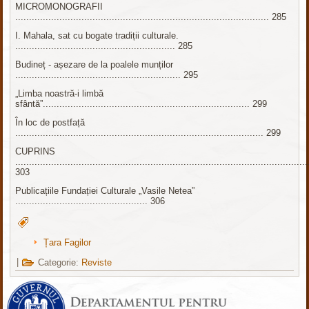
MICROMONOGRAFII
............................................................................................ 285
I. Mahala, sat cu bogate tradiții culturale.
.......................................................... 285
Budineț - așezare de la poalele munților
............................................................ 295
„Limba noastră-i limbă
sfântă”........................................................................... 299
În loc de postfață
.......................................................................................... 299
CUPRINS
..........................................................................................................
303
Publicațiile Fundației Culturale „Vasile Netea”
................................................ 306
Țara Fagilor
|
Categorie:
Reviste