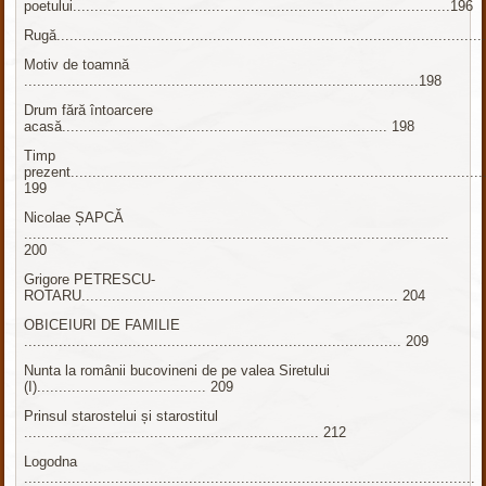
poetului.......................................................................................196
Rugă.................................................................................................
Motiv de toamnă
...........................................................................................198
Drum fără întoarcere
acasă........................................................................... 198
Timp
prezent...............................................................................................
199
Nicolae ȘAPCĂ
..................................................................................................
200
Grigore PETRESCU-
ROTARU......................................................................... 204
OBICEIURI DE FAMILIE
....................................................................................... 209
Nunta la românii bucovineni de pe valea Siretului
(I)....................................... 209
Prinsul starostelui și starostitul
.................................................................... 212
Logodna
........................................................................................................