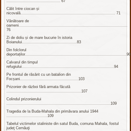
.............................................. 67
Călit între ciocan și
nicovală................................................................................. 71
Vânătoare de
oameni.............................................................................................
76
Zi de doliu și de mare bucurie în istoria
Boianului...............................................83
Din folclorul
deportaților.......................................................................................90
Calvarul din timpul
refugiului...............................................................................94
Pe frontul de răsărit cu un batalion din
Focșani..................................................103
Prizonier de război fără armata făcută
................................................................107
Colindul prizonierului
.........................................................................................109
Tragedia de la Buda-Mahala din primăvara anului 1944
...................................109
Tabelul victimelor staliniste din satul Buda, comuna Mahala, fostul
judeţ Cernăuţi