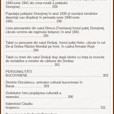
1940-iunie 1941 din zona rurală a județului
Storojineț............................... 259
Populaţia judeţului Storojineţ în anul 1930 şl numărul românilor
deportaţi sau dispăruţi în perioada iunie 1940-iunie
1941.......................................... 290
Lista persoanelor din satul Dimca (Trestiana) fostul judeţ Storojineţ,
căzute victime ale regimului bolşevic în anul 1941
.................................... 291
Tabel cu persoane din satul Dinăuţi, fostul judeţ Hotin, căzute în cel
De-al Doilea Război Mondial pe front, în cadrul Armatei Roşii
.......................... 294
Tabel cu tineri din satul Dinăuţi duşi după război cu forţa la muncile
de restabilire a minelor de cărbune din Donbas
............................................... 301
PERSONALITĂȚI
BUCOVINENE......................................................................... 303
Dimitrie Onciulescu, animator cultural bucovinean în
Banat............................ 303
Osârduitor întru propăşirea culturală a
neamului............................................... 306
Italienistul Claudiu
Isopescu............................................................................... 311