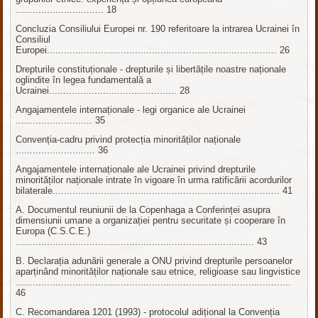
............................... 18
Concluzia Consiliului Europei nr. 190 referitoare la intrarea Ucrainei în
Consiliul
Europei................................................................................. 26
Drepturile constituționale - drepturile și libertățile noastre naționale
oglindite în legea fundamentală a
Ucrainei............................................. 28
Angajamentele internaționale - legi organice ale Ucrainei
........................... 35
Convenția-cadru privind protecția minorităților naționale
............................ 36
Angajamentele internaționale ale Ucrainei privind drepturile
minorităților naționale intrate în vigoare în urma ratificării acordurilor
bilaterale................................................................................ 41
A. Documentul reuniunii de la Copenhaga a Conferinței asupra
dimensiunii umane a organizației pentru securitate și cooperare în
Europa (C.S.C.E.)
.................................................................................... 43
B. Declarația adunării generale a ONU privind drepturile persoanelor
aparținând minorităților naționale sau etnice, religioase sau lingvistice
.................................................................................................
46
C. Recomandarea 1201 (1993) - protocolul adițional la Convenția