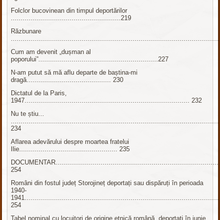
Folclor bucovinean din timpul deportărilor
........................................................219
Răzbunare
........................................................................................................
Cum am devenit „dușman al
poporului”.............................................................227
N-am putut să mă aflu departe de baștina-mi
dragă........................................... 230
Dictatul de la Paris,
1947.................................................................................... 232
Nu te știu...
..........................................................................................................
234
Aflarea adevărului despre moartea fratelui
Ilie.................................................. 235
DOCUMENTAR.....................................................................................
254
Români din fostul județ Storojineț deportați sau dispăruți în perioada
1940-
1941...................................................................................................
254
Tabel nominal cu locuitori de origine etnică română, deportați în iunie