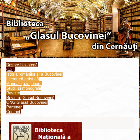
Despre bibliotecă
Cărți
Istoria românilor și a Bucovinei
Literatură artistică
Manuale, dicționare
Studii și monografii
Reviste
Revista „Glasul Bucovinei”
ONG Glasul Bucovinei
Parteneri
Contact