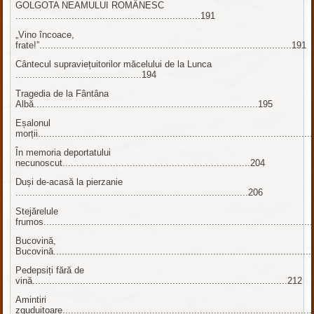
GOLGOTA NEAMULUI ROMÂNESC
..................................................................191
„Vino încoace,
frate!”..........................................................................................191
Cântecul supraviețuitorilor măcelului de la Lunca
.............................................194
Tragedia de la Fântâna
Albă................................................................................195
Eșalonul
morții................................................................................................
În memoria deportatului
necunoscut...................................................................204
Duși de-acasă la pierzanie
...................................................................................206
Stejărelule
frumos..............................................................................................
Bucovină,
Bucovină...........................................................................................
Pedepsiți fără de
vină...........................................................................................212
Amintiri
zguduitoare.......................................................................................