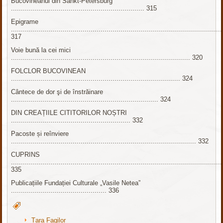
Bucovineanul din Sankt-Petersburg
................................................................... 315
Epigrame
..........................................................................................................
317
Voie bună la cei mici
.......................................................................................... 320
FOLCLOR BUCOVINEAN
..................................................................................... 324
Cântece de dor şi de înstrăinare
.......................................................................... 324
DIN CREAȚIILE CITITORILOR NOȘTRI
............................................................ 332
Pacoste și reînviere
............................................................................................. 332
CUPRINS
..........................................................................................................
335
Publicațiile Fundației Culturale „Vasile Netea”
................................................ 336
Țara Fagilor