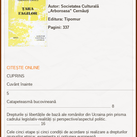
Autor: Societatea Culturală
„Arboroasa” Cernăuţi
Editura: Tipomur
Pagini: 337
CITEȘTE ONLINE
CUPRINS
Cuvânt înainte
.........................................................................................................
5
Catapeteasmă bucovineană
..................................................................................... 8
Drepturile și libertățile de bază ale românilor din Ucraina prin prisma
cadrului legislativ-realități și perspective/aspectul politic.
........................... 16
Cele cinci etape și cinci condiții de acordare și realizare a drepturilor
grupurilor etnice: experiența și opțiunea europeană