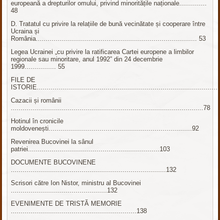
europeană a drepturilor omului, privind minoritățile naționale..............
48
D. Tratatul cu privire la relațiile de bună vecinătate și cooperare între
Ucraina și
România.................................................................................. 53
Legea Ucrainei „cu privire la ratificarea Cartei europene a limbilor
regionale sau minoritare, anul 1992” din 24 decembrie
1999................ 55
FILE DE
ISTORIE............................................................................................
Cazacii și românii
..................................................................................................78
Hotinul în cronicile
moldovenești.........................................................................92
Revenirea Bucovinei la sânul
patriei...................................................................103
DOCUMENTE BUCOVINENE
...............................................................................132
Scrisori către Ion Nistor, ministru al Bucovinei
.................................................132
EVENIMENTE DE TRISTĂ MEMORIE
................................................................138