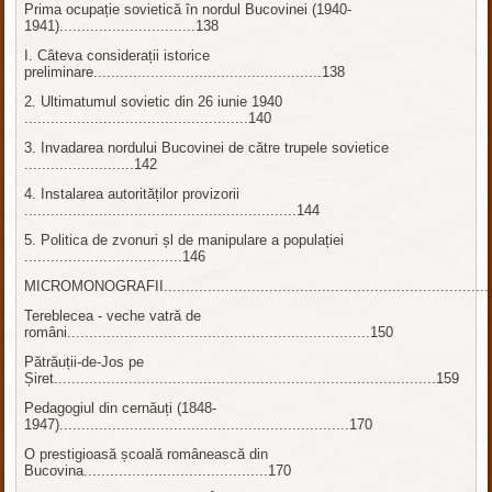
Prima ocupație sovietică în nordul Bucovinei (1940-
1941)...............................138
I. Câteva considerații istorice
preliminare....................................................138
2. Ultimatumul sovietic din 26 iunie 1940
...................................................140
3. Invadarea nordului Bucovinei de către trupele sovietice
.........................142
4. Instalarea autorităților provizorii
..............................................................144
5. Politica de zvonuri șl de manipulare a populației
....................................146
MICROMONOGRAFII...........................................................................
Tereblecea - veche vatră de
români.....................................................................150
Pătrăuții-de-Jos pe
Șiret.......................................................................................159
Pedagogiul din cernăuți (1848-
1947)..................................................................170
O prestigioasă școală românească din
Bucovina..........................................170