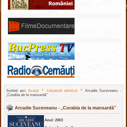
Sunteți aici:
Acasă
Literatură artistică
Arcadie Suceveanu -
„Corabia de la mansardă”
Шаблоны Joomla 3
тут
Arcadie Suceveanu - „Corabia de la mansardă”
Anul: 2003