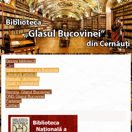
Despre bibliotecă
Cărți
Istoria românilor și a Bucovinei
Literatură artistică
Manuale, dicționare
Studii și monografii
Reviste
Revista „Glasul Bucovinei”
ONG Glasul Bucovinei
Parteneri
Contact