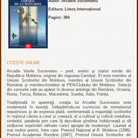
Autor: Arcadie Suceveanu
Editura: Litera Internațional
Pagini: 384
CITEȘTE ONLINE
Arcadie Vasile Suceveanu – poet, eseist şi ziarist român din
Republica Moldova, originar din regiunea Cernăuți. El
este membru al
Uniunii Scriitorilor din Moldova, membru al Uniunii Scriitorilor din
România şi membru-fondator al PEN-Clubului din Moldova.
Selecţii
din versurile sale au apărut în diverse antologii din România, Ucraina,
Rusia, Turcia, Belarus, Macedonia, Suedia, Italia, Franţa.
Tradiţională în aparenţă, creaţia lui Arcadie Suceveanu este
modernistă în esenţă. Îndepărtîndu-se cuviincios de mimetismul
neputincios şi de expresia plată, sentimentală a majorităţii scriitorilor
în mijlocul cărora a creat şi creează, el a cultivat şi cultivă metafora,
simbolul, parabola prin care îţi dezvăluie gîndirea îndrăzneaţă şi dă
strălucire exprimării rafinate care-l apropie de modernişti.
Laureat al
mai multor premii, între care: Premiul Naţional al R. Moldova (1998),
Premiul Academiei Române (1997), Premiul Uniunii Scriitorilor din