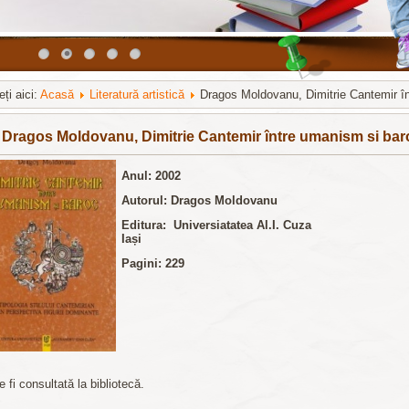
ți aici:
Acasă
Literatură artistică
Dragos Moldovanu, Dimitrie Cantemir î
a модули на
http://joomla3x.ru
и компоненты.
Dragos Moldovanu, Dimitrie Cantemir între umanism si bar
Anul: 2002
Autorul: Dragos Moldovanu
Editura
: Universiatatea Al.I. Cuza
Iași
Pagini: 229
 fi consultată la bibliotecă.