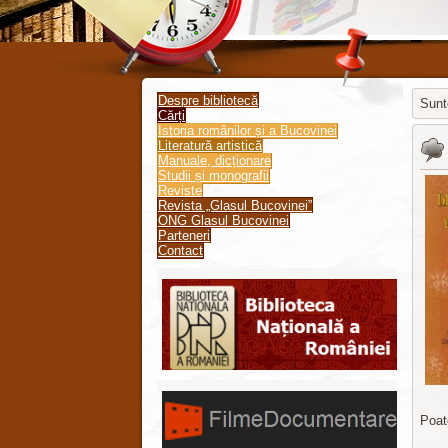
Despre bibliotecă
Sunte
Cărți
Istoria românilor și a Bucovinei
Jooml
Literatură artistică
Manuale, dicționare
Studii și monografii
Reviste
Revista „Glasul Bucovinei”
ONG Glasul Bucovinei
Parteneri
Contact
Poate