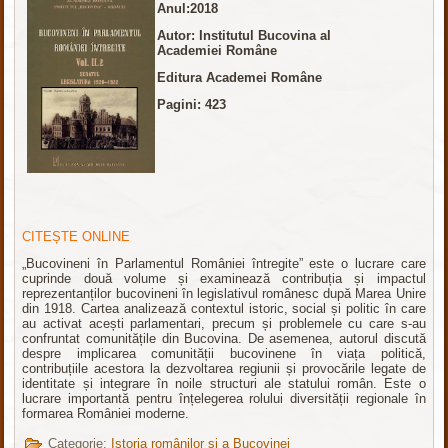
Anul:2018
Autor: Institutul Bucovina al
Academiei Române
Editura Academei Române
Pagini: 423
CITEȘTE ONLINE
„Bucovineni în Parlamentul României întregite” este o lucrare care
cuprinde două volume și examinează contribuția și impactul
reprezentanților bucovineni în legislativul românesc după Marea Unire
din 1918. Cartea analizează contextul istoric, social și politic în care
au activat acești parlamentari, precum și problemele cu care s-au
confruntat comunitățile din Bucovina. De asemenea, autorul discută
despre implicarea comunității bucovinene în viața politică,
contribuțiile acestora la dezvoltarea regiunii și provocările legate de
identitate și integrare în noile structuri ale statului român. Este o
lucrare importantă pentru înțelegerea rolului diversității regionale în
formarea României moderne.
Categorie:
Istoria românilor și a Bucovinei