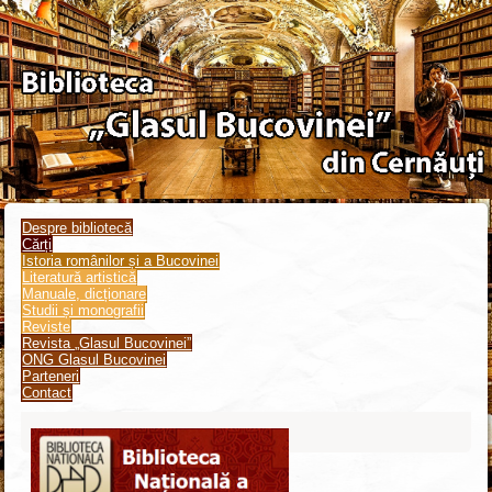
Despre bibliotecă
Cărți
Istoria românilor și a Bucovinei
Literatură artistică
Manuale, dicționare
Studii și monografii
Reviste
Revista „Glasul Bucovinei”
ONG Glasul Bucovinei
Parteneri
Contact