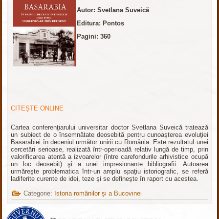
Autor: Svetlana Suveică
Editura: Pontos
Pagini: 360
CITEȘTE ONLINE
Cartea conferenţiarului universitar doctor Svetlana Suveică tratează
un subiect de o însemnătate deosebită pentru cunoaşterea evoluţiei
Basarabiei în deceniul următor unirii cu România. Este rezultatul unei
cercetări serioase, realizată într-operioadă relativ lungă de timp, prin
valorificarea atentă a izvoarelor (între carefondurile arhivistice ocupă
un loc deosebit) şi a unei impresionante bibliografii. Autoarea
urmăreşte problematica într-un amplu spaţiu istoriografic, se referă
ladiferite curente de idei, teze şi se defineşte în raport cu acestea.
Categorie:
Istoria românilor și a Bucovinei