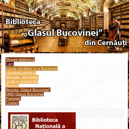
Despre bibliotecă
Cărți
Istoria românilor și a Bucovinei
Literatură artistică
Manuale, dicționare
Studii și monografii
Reviste
Revista „Glasul Bucovinei”
ONG Glasul Bucovinei
Parteneri
Contact