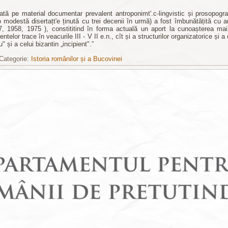
ată pe material documentar prevalent antroponimt'.c-lingvistic și prosopogra
-o modestă disertațt'e ținută cu trei decenii în urmă) a fost îmbunătățită cu a
7, 1958, 1975 ), constititind în forma actuală un aport la cunoașterea mai 
ntelor trace în veacurile III - V II e.n., cît și a structurilor organizatorice și
iu" și a celui bizantin „incipient".”
Categorie:
Istoria românilor și a Bucovinei