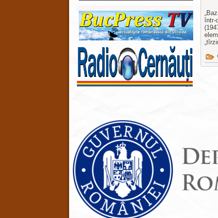
„Baz
într
(194
eleme
„tîrz