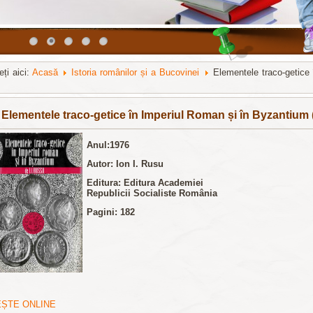
eți aici:
Acasă
Istoria românilor și a Bucovinei
Elementele traco-getice 
и и обзоры
nachodki.ru
Elementele traco-getice în Imperiul Roman și în Byzantium (v
Anul:1976
Autor: Ion I. Rusu
Editura:
Editura Academiei
Republicii Socialiste România
Pagini: 182
EȘTE ONLINE