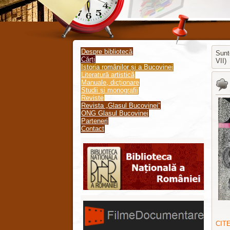
Despre bibliotecă
Sunt
Cărți
VII)
Istoria românilor și a Bucovinei
Literatură artistică
Стать
Manuale, dicționare
Studii și monografii
Reviste
Revista „Glasul Bucovinei”
ONG Glasul Bucovinei
Parteneri
Contact
CIT