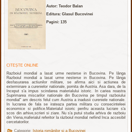
Autor: Teodor Balan
Editura: Glasul Bucovinei
Pagini: 135
CITEȘTE ONLINE
Razboiul mondial a lasat urme nesterse in Bucovina. Pe lânga
Razboiul mondial a lasat urme nesterse in Bucovina. Pe lânga
desfasurarea actiunilor militare, se afirma aici si actiunea de
exterminare a curenielor nationale, pornita de Austria. Asa dara, de la
Inceput s'a impus scindarea materialului istoric. In cariea noastra
Suprimarea miscarilor nationale din Bucovina pe timpul razboiului
mondial" am descris felul cum Austria a inadusii cureniele nationale.
In lucrarea de fala se irateaza partea militara cu consecinteleei
economice si polifice.Materialul isioric penfru aceasta lucrare s'a
scos din arhive,scrieri si ziare. Nu s'a putui studia arhiva de razboiu
din Viena,maferialul referitor la rázboiul mondial nefiind Inca accesibil
cercetatorilor.
Categorie:
Istoria românilor și a Bucovinei