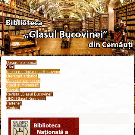
Despre bibliotecă
Cărți
Istoria românilor și a Bucovinei
Literatură artistică
Manuale, dicționare
Studii și monografii
Reviste
Revista „Glasul Bucovinei”
ONG Glasul Bucovinei
Parteneri
Contact