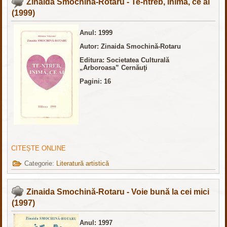
Zinaida Smochină-Rotaru - Te-ntreb, inimă, ce ai
(1999)
Anul: 1999
Autor: Zinaida Smochină-Rotaru
Editura:
Societatea Culturală
„Arboroasa” Cernăuţi
Pagini: 16
CITEȘTE ONLINE
Categorie:
Literatură artistică
Zinaida Smochină-Rotaru - Voie bună la cei mici
(1997)
Anul: 1997