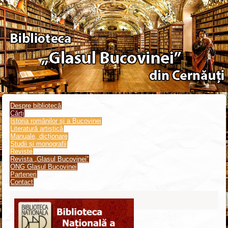
Despre bibliotecă
Cărți
Istoria românilor și a Bucovinei
Literatură artistică
Manuale, dicționare
Studii și monografii
Reviste
Revista „Glasul Bucovinei”
ONG Glasul Bucovinei
Parteneri
Contact