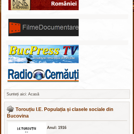
Sunteți aici:
Acasă
Шаблоны Joomla
здесь
Torouțiu I.E. Populația și clasele sociale din
Bucovina
Anul: 1916