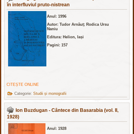
în interfluviul pruto-nistrean
Anul:
1996
Autor: Tudor Arnăuț; Rodica Ursu
Naniu
Editura: Helion, Iași
Pagini: 157
CITEȘTE ONLINE
Categorie:
Studii și monografii
Ion Buzdugan - Cântece din Basarabia (vol. II,
1928)
Anul:
1928