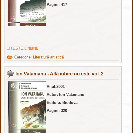
Pagini: 417
CITEȘTE ONLINE
Categorie:
Literatură artistică
Ion Vatamanu - Altă iubire nu este vol. 2
Anul:2001
Autor: Ion Vatamanu
Editura: Biodova
Pagini: 320