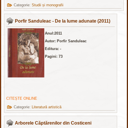
Categorie:
Studii și monografii
Porfir Sanduleac - De la lume adunate (2011)
Anul:2011
Autor: Porfir Sanduleac
Editura: -
Pagini: 73
CITEȘTE ONLINE
Categorie:
Literatură artistică
Arborele Căptărenilor din Costiceni