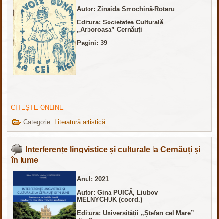
Autor: Zinaida Smochină-Rotaru
Editura:
Societatea Culturală
„Arboroasa” Cernăuţi
Pagini: 39
CITEȘTE ONLINE
Categorie:
Literatură artistică
Interferențe lingvistice și culturale la Cernăuți și
în lume
Anul: 2021
Autor: Gina PUICĂ, Liubov
MELNYCHUK (coord.)
Editura: Universității „Ștefan cel Mare”