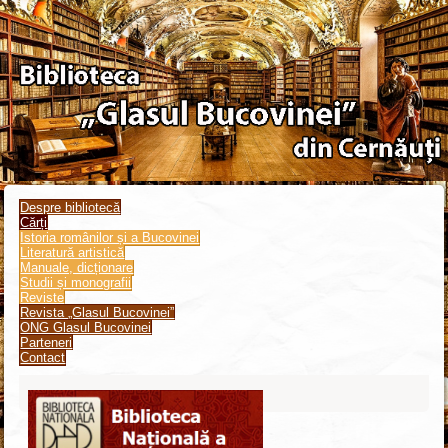
Despre bibliotecă
Cărți
Istoria românilor și a Bucovinei
Literatură artistică
Manuale, dicționare
Studii și monografii
Reviste
Revista „Glasul Bucovinei”
ONG Glasul Bucovinei
Parteneri
Contact