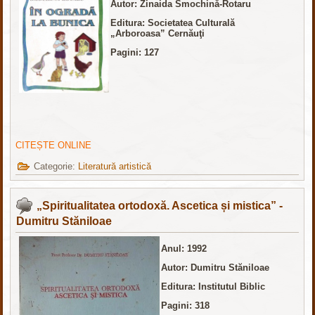
Autor: Zinaida Smochină-Rotaru
Editura:
Societatea Culturală
„Arboroasa” Cernăuţi
Pagini: 127
CITEȘTE ONLINE
Categorie:
Literatură artistică
„Spiritualitatea ortodoxă. Ascetica și mistica” -
Dumitru Stăniloae
Anul: 1992
Autor: Dumitru Stăniloae
Editura: Institutul Biblic
Pagini: 318