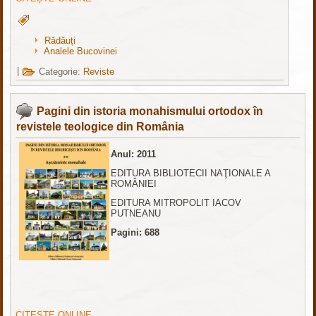
Rădăuți
Analele Bucovinei
|
Categorie:
Reviste
Pagini din istoria monahismului ortodox în
revistele teologice din România
Anul: 2011
EDITURA BIBLIOTECII NAŢIONALE A
ROMÂNIEI
EDITURA MITROPOLIT IACOV
PUTNEANU
Pagini: 688
CITEȘTE ONLINE