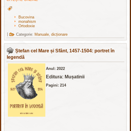
Bucovina
monahism
Ortodoxie
|
Categorie:
Manuale, dicționare
Ștefan cel Mare și Sfânt, 1457-1504: portret în
legendă
Anul: 2022
Editura: Mușatinii
Pagini: 214