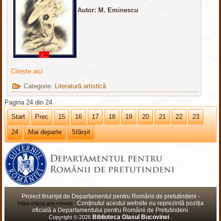
Autor: M. Eminescu
Citește aici
Categorie:
Literatură artistică
Pagina 24 din 24
Start
Prec
15
16
17
18
19
20
21
22
23
24
Mai departe
Sfârșit
Proiect finanțat de Departamentul pentru Românii de pretutindeni -
. Conținutul acestui website nu reprezintă poziția
https://dprp.gov.ro/web
oficială a Departamentului pentru Românii de Pretutindeni.
Biblioteca Glasul Bucovinei
Copyright © 2026
.