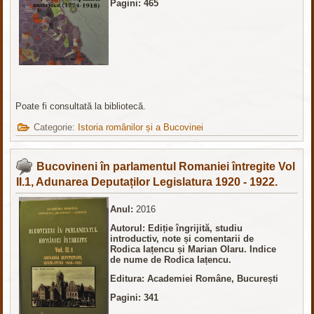
Pagini: 465
Poate fi consultată la bibliotecă.
Categorie:
Istoria românilor și a Bucovinei
Bucovineni în parlamentul Romaniei întregite Vol
II.1, Adunarea Deputaților Legislatura 1920 - 1922.
Anul:
2016
Autorul: Ediție îngrijită, studiu
introductiv, note și comentarii de
Rodica Iațencu și Marian Olaru. Indice
de nume de Rodica Iațencu.
Editura: Academiei Române, București
Pagini: 341