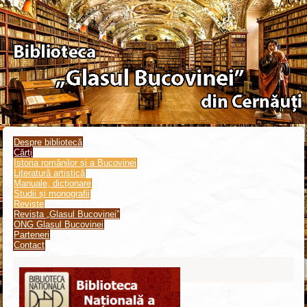
Despre bibliotecă
Cărți
Istoria românilor și a Bucovinei
Literatură artistică
Manuale, dicționare
Studii și monografii
Reviste
Revista „Glasul Bucovinei”
ONG Glasul Bucovinei
Parteneri
Contact