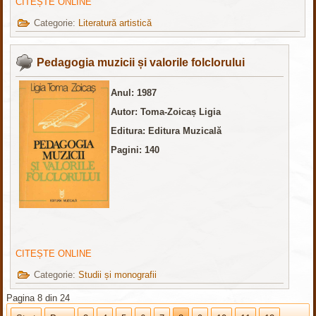
CITEȘTE ONLINE
Categorie:
Literatură artistică
Pedagogia muzicii și valorile folclorului
Anul: 1987
Autor: Toma-Zoicaș Ligia
Editura: Editura Muzicală
Pagini: 140
CITEȘTE ONLINE
Categorie:
Studii și monografii
Pagina 8 din 24