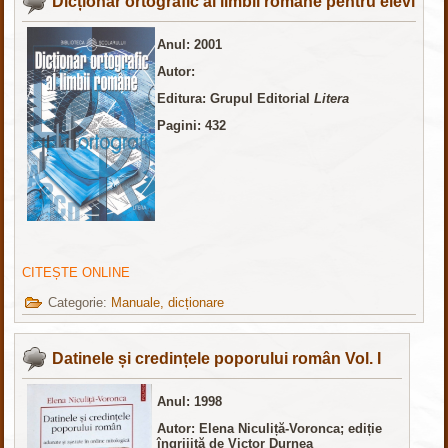
Dicționar ortografic al limbii române pentru elevi
Anul: 2001
Autor:
Editura: Grupul Editorial
Litera
Pagini: 432
CITEȘTE ONLINE
Categorie:
Manuale, dicționare
Datinele și credințele poporului român Vol. I
Anul: 1998
Autor: Elena Niculiță-Voronca; ediție
îngrijită de Victor Durnea