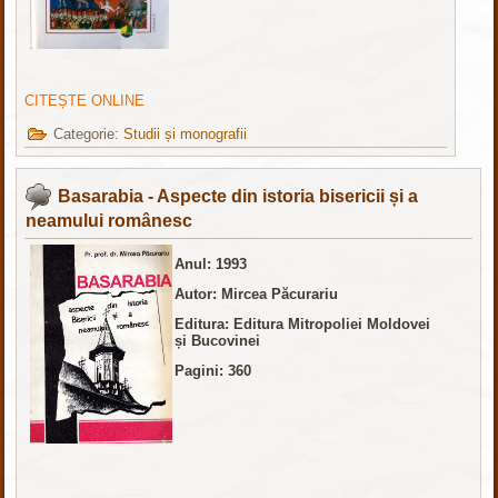
CITEȘTE ONLINE
Categorie:
Studii și monografii
Basarabia - Aspecte din istoria bisericii și a
neamului românesc
Anul: 1993
Autor: Mircea Păcurariu
Editura: Editura Mitropoliei Moldovei
și Bucovinei
Pagini: 360