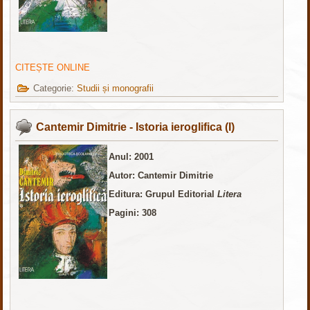
CITEȘTE ONLINE
Categorie:
Studii și monografii
Cantemir Dimitrie - Istoria ieroglifica (I)
Anul: 2001
Autor: Cantemir Dimitrie
Editura: Grupul Editorial
Litera
Pagini: 308