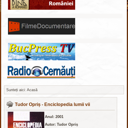
Sunteți aici:
Acasă
Joomla шаблоны бесплатно
http://joomla3x.ru
Tudor Opriș - Enciclopedia lumii vii
Anul: 2001
Autor: Tudor Opriș