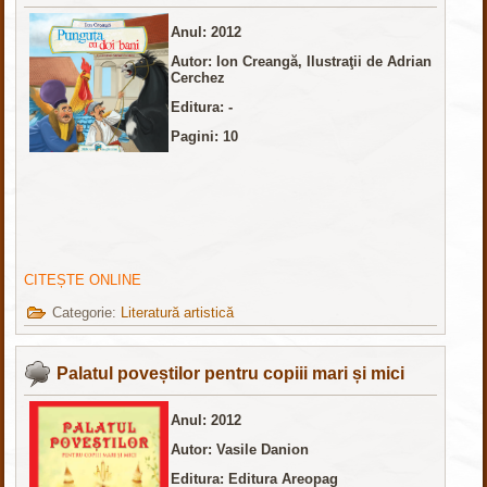
Anul: 2012
Autor: Ion Creangă, Ilustraţii de Adrian
Cerchez
Editura: -
Pagini: 10
CITEȘTE ONLINE
Categorie:
Literatură artistică
Palatul poveștilor pentru copiii mari și mici
Anul: 2012
Autor: Vasile Danion
Editura: Editura Areopag