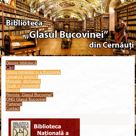
Despre bibliotecă
Cărți
Istoria românilor și a Bucovinei
Literatură artistică
Manuale, dicționare
Studii și monografii
Reviste
Revista „Glasul Bucovinei”
ONG Glasul Bucovinei
Parteneri
Contact