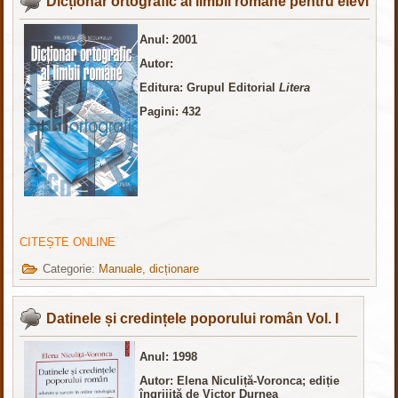
Dicționar ortografic al limbii române pentru elevi
Anul: 2001
Autor:
Editura: Grupul Editorial
Litera
Pagini: 432
CITEȘTE ONLINE
Categorie:
Manuale, dicționare
Datinele și credințele poporului român Vol. I
Anul: 1998
Autor: Elena Niculiță-Voronca; ediție
îngrijită de Victor Durnea