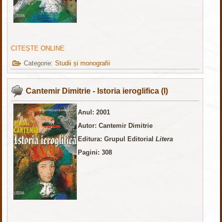
CITEȘTE ONLINE
Categorie:
Studii și monografii
Cantemir Dimitrie - Istoria ieroglifica (I)
Anul: 2001
Autor: Cantemir Dimitrie
Editura: Grupul Editorial
Litera
Pagini: 308