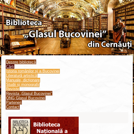
Despre bibliotecă
Cărți
Istoria românilor și a Bucovinei
Literatură artistică
Manuale, dicționare
Studii și monografii
Reviste
Revista „Glasul Bucovinei”
ONG Glasul Bucovinei
Parteneri
Contact