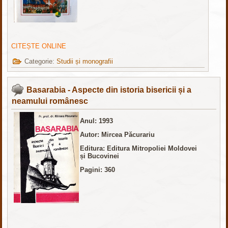
CITEȘTE ONLINE
Categorie:
Studii și monografii
Basarabia - Aspecte din istoria bisericii și a
neamului românesc
Anul: 1993
Autor: Mircea Păcurariu
Editura: Editura Mitropoliei Moldovei
și Bucovinei
Pagini: 360