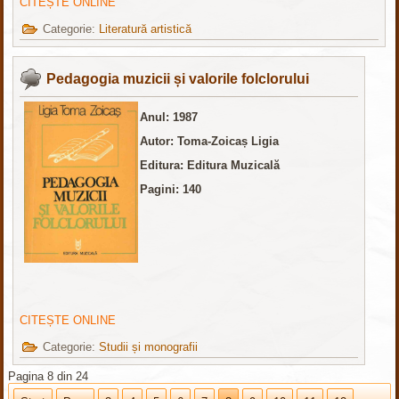
CITEȘTE ONLINE
Categorie:
Literatură artistică
Pedagogia muzicii și valorile folclorului
Anul: 1987
Autor: Toma-Zoicaș Ligia
Editura: Editura Muzicală
Pagini: 140
CITEȘTE ONLINE
Categorie:
Studii și monografii
Pagina 8 din 24