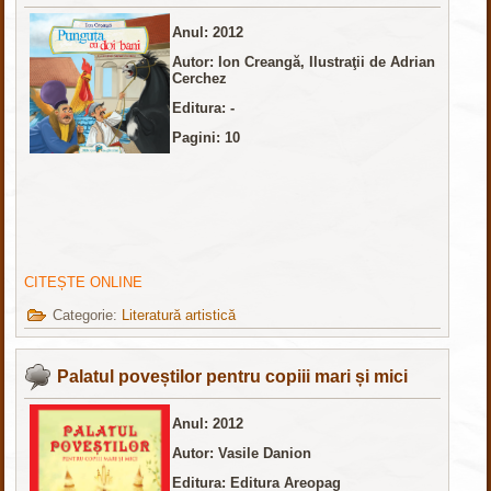
Anul: 2012
Autor: Ion Creangă, Ilustraţii de Adrian
Cerchez
Editura: -
Pagini: 10
CITEȘTE ONLINE
Categorie:
Literatură artistică
Palatul poveștilor pentru copiii mari și mici
Anul: 2012
Autor: Vasile Danion
Editura: Editura Areopag