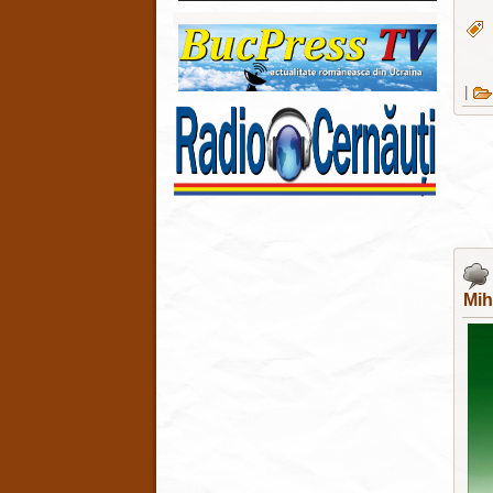
|
Mih