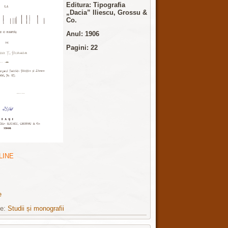
Editura: Tipografia
„Dacia” Iliescu, Grossu &
Co.
Anul: 1906
Pagini: 22
LINE
e
ie:
Studii și monografii