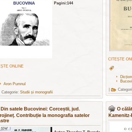
Pagini:144
CITEȘTE ON
EȘTE ONLINE
Dicțion
Bucov
Aron Pumnul
|
Categor
Categorie:
Studii și monografii
Din satele Bucovinei: Corceștii, jud.
O călă
rojineț. Contribuție la monografia satelor
Kamenitz-
stre