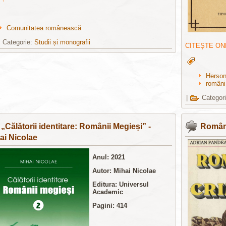
Comunitatea românească
Categorie:
Studii și monografii
CITEȘTE ON
Herso
români
|
Categor
„Călătorii identitare: Românii Megieși” -
Români
ai Nicolae
Anul: 2021
Autor: Mihai Nicolae
Editura: Universul
Academic
Pagini: 414