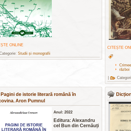
EȘTE ONLINE
CITEȘTE ON
Categorie:
Studii și monografii
Crime
război
|
Categor
Pagini de istorie literară română în
Dicțio
ovina. Aron Pumnul
Anul: 2022
Editura: Alexandru
cel Bun din Cernăuți