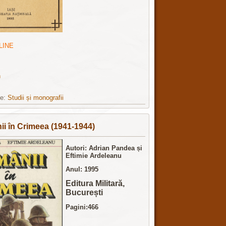
LINE
n
ie:
Studii și monografii
i în Crimeea (1941-1944)
Autori: Adrian Pandea și
Eftimie Ardeleanu
Anul: 1995
Editura Militară,
București
Pagini:466