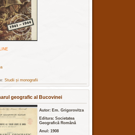
LINE
ea
ie:
Studii și monografii
narul geografic al Bucovinei
Autor: Em. Grigorovitza
Editura: Societatea
Geografică Română
Anul: 1908