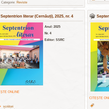
Categorie:
Reviste
Septentrion literar (Cernăuți), 2025, nr. 4
Septent
Anul: 2025
Nr. 4
Editor: SSRC
EȘTE ONLINE
CITEȘTE ON
scriitori