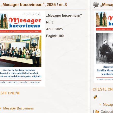
„Mesager bucovinean”, 2025 / nr. 3
„Mesag
„Mesager bucovinean”
Nr. 3
Anul: 2025
Pagini: 100
CITEȘTE ON
EȘTE ONLINE
Mesag
Mesager Bucovinean
|
Categor