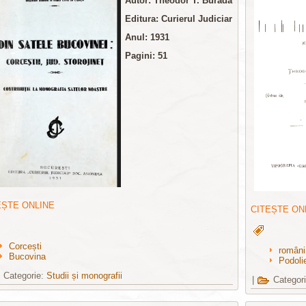
Autor: Theodor T. Burada
Editura: Curierul Judiciar
Anul: 1931
Pagini: 51
EȘTE ONLINE
CITEȘTE ON
Corcești
români
Bucovina
Podoli
Categorie:
Studii și monografii
|
Categor