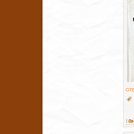
CIT
|