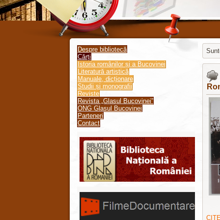
Despre bibliotecă
Sunte
Cărți
Istoria românilor și a Bucovinei
Здесь
Literatură artistică
Manuale, dicționare
Studii și monografii
Ro
Reviste
Revista „Glasul Bucovinei”
ONG Glasul Bucovinei
Parteneri
Contact
CIT