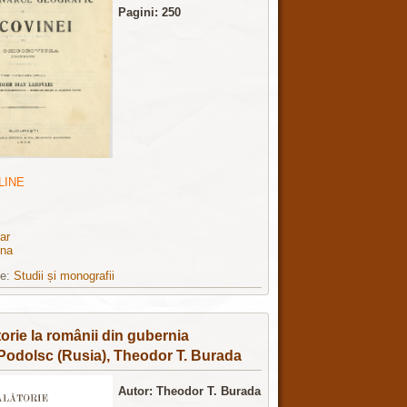
Pagini: 250
LINE
ar
ina
ie:
Studii și monografii
torie la românii din gubernia
Podolsc (Rusia), Theodor T. Burada
Autor: Theodor T. Burada