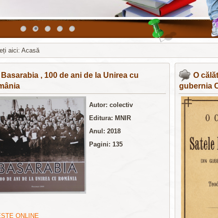
ți aici:
Acasă
 нашел интересный
обзор
Basarabia , 100 de ani de la Unirea cu
O călă
mânia
gubernia 
Autor: colectiv
Editura: MNIR
Anul: 2018
Pagini: 135
EȘTE ONLINE