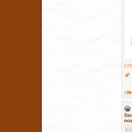
CIT
|
Sto
noa