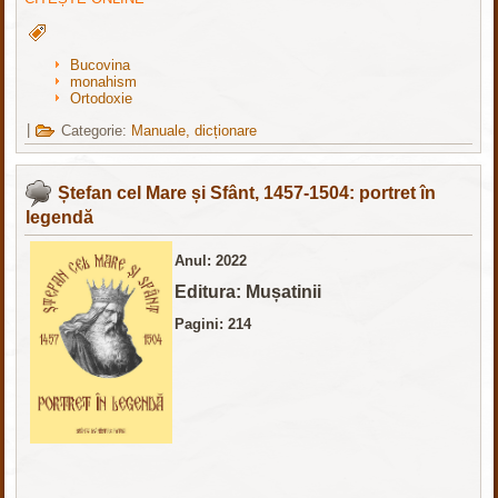
Bucovina
monahism
Ortodoxie
|
Categorie:
Manuale, dicționare
Ștefan cel Mare și Sfânt, 1457-1504: portret în
legendă
Anul: 2022
Editura: Mușatinii
Pagini: 214