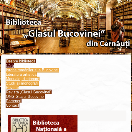
Despre bibliotecă
Cărți
Istoria românilor și a Bucovinei
Literatură artistică
Manuale, dicționare
Studii și monografii
Reviste
Revista „Glasul Bucovinei”
ONG Glasul Bucovinei
Parteneri
Contact