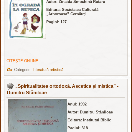
Autor: Zinaida Smochină-Rotaru
Editura:
Societatea Culturală
„Arboroasa” Cernăuţi
Pagini: 127
CITEȘTE ONLINE
Categorie:
Literatură artistică
„Spiritualitatea ortodoxă. Ascetica și mistica” -
Dumitru Stăniloae
Anul: 1992
Autor: Dumitru Stăniloae
Editura: Institutul Biblic
Pagini: 318