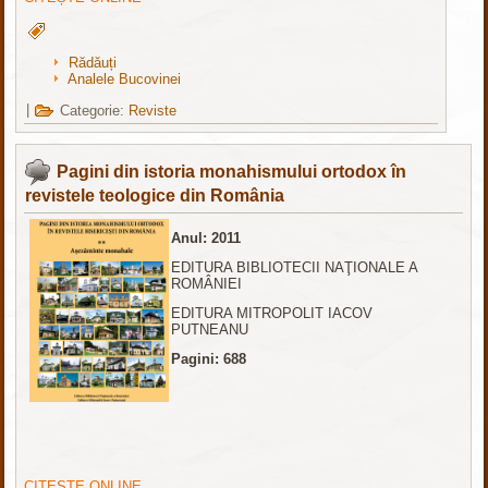
Rădăuți
Analele Bucovinei
|
Categorie:
Reviste
Pagini din istoria monahismului ortodox în
revistele teologice din România
Anul: 2011
EDITURA BIBLIOTECII NAŢIONALE A
ROMÂNIEI
EDITURA MITROPOLIT IACOV
PUTNEANU
Pagini: 688
CITEȘTE ONLINE