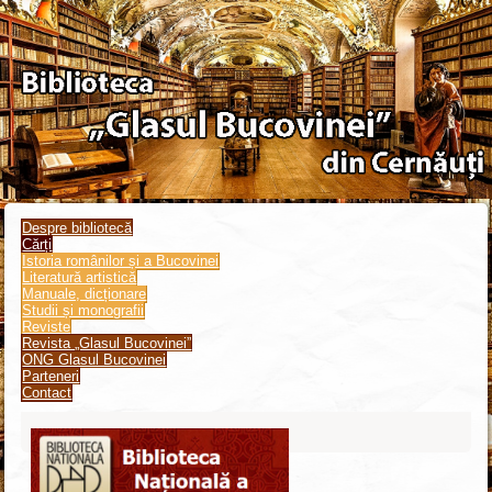
Despre bibliotecă
Cărți
Istoria românilor și a Bucovinei
Literatură artistică
Manuale, dicționare
Studii și monografii
Reviste
Revista „Glasul Bucovinei”
ONG Glasul Bucovinei
Parteneri
Contact