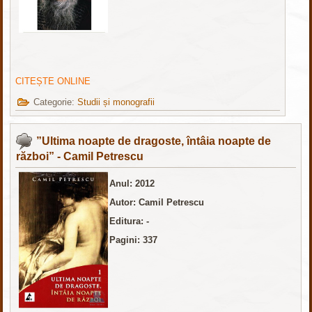
CITEȘTE ONLINE
Categorie:
Studii și monografii
”Ultima noapte de dragoste, întâia noapte de
război” - Camil Petrescu
Anul: 2012
Autor: Camil Petrescu
Editura: -
Pagini: 337