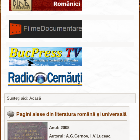
Sunteți aici:
Acasă
Joomla шаблоны бесплатно
http://joomla3x.ru
Pagini alese din literatura română și universală
Anul: 2008
Autorul: A.G.Cernov, I.V.Luceac.