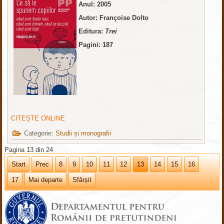
Anul: 2005
Autor: Françoise Dolto
Editura:
Trei
Pagini: 187
CITEȘTE ONLINE
Categorie:
Studii și monografii
Pagina 13 din 24
Start
Prec
8
9
10
11
12
13
14
15
16
17
Mai departe
Sfârșit