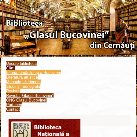
Despre bibliotecă
Cărți
Istoria românilor și a Bucovinei
Literatură artistică
Manuale, dicționare
Studii și monografii
Reviste
Revista „Glasul Bucovinei”
ONG Glasul Bucovinei
Parteneri
Contact