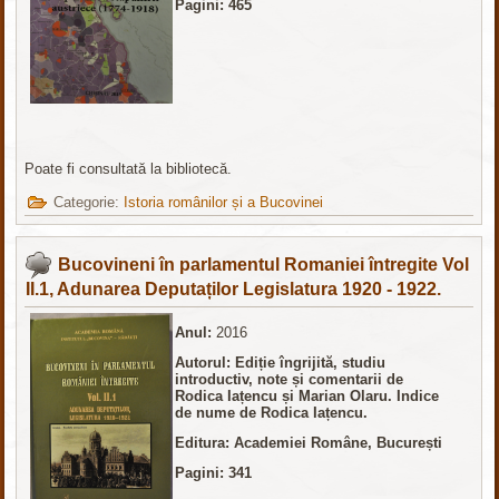
Pagini: 465
Poate fi consultată la bibliotecă.
Categorie:
Istoria românilor și a Bucovinei
Bucovineni în parlamentul Romaniei întregite Vol
II.1, Adunarea Deputaților Legislatura 1920 - 1922.
Anul:
2016
Autorul: Ediție îngrijită, studiu
introductiv, note și comentarii de
Rodica Iațencu și Marian Olaru. Indice
de nume de Rodica Iațencu.
Editura: Academiei Române, București
Pagini: 341