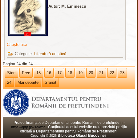
Autor: M. Eminescu
Citește aici
Categorie:
Literatură artistică
Pagina 24 din 24
Start
Prec
15
16
17
18
19
20
21
22
23
24
Mai departe
Sfârșit
Proiect finanțat de Departamentul pentru Românii de pretutindeni -
. Conținutul acestui website nu reprezintă poziția
https://dprp.gov.ro/web
oficială a Departamentului pentru Românii de Pretutindeni.
Biblioteca Glasul Bucovinei
Copyright © 2026
.