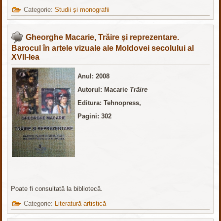
Categorie:
Studii și monografii
Gheorghe Macarie, Trăire şi reprezentare.
Barocul în artele vizuale ale Moldovei secolului al
XVII-lea
Anul: 2008
Autorul:
Macarie
Trăire
Editura: Tehnopress,
Pagini: 302
Poate fi consultată la bibliotecă.
Categorie:
Literatură artistică