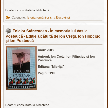
Poate fi consultată la bibliotecă.
Categorie:
Istoria românilor și a Bucovinei
Folclor Stăneștean - În memoria lui Vasile
Posteucă - Ediție alcătuită de Ion Crețu, Ion Filipciuc
și Ion Posteucă
Anul: 2003
Autorul: Ion Crețu, Ion Filipciuc și Ion
Posteucă
Editura
: "Miorița"
Pagini: 190
Poate fi consultată la bibliotecă.