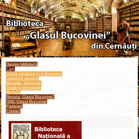
Despre bibliotecă
Cărți
Istoria românilor și a Bucovinei
Literatură artistică
Manuale, dicționare
Studii și monografii
Reviste
Revista „Glasul Bucovinei”
ONG Glasul Bucovinei
Parteneri
Contact