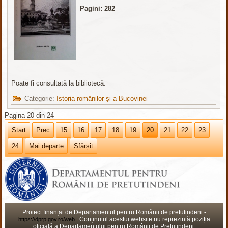
Pagini: 282
Poate fi consultată la bibliotecă.
Categorie:
Istoria românilor și a Bucovinei
Pagina 20 din 24
Start
Prec
15
16
17
18
19
20
21
22
23
24
Mai departe
Sfârșit
Proiect finanțat de Departamentul pentru Românii de pretutindeni -
. Conținutul acestui website nu reprezintă poziția
https://dprp.gov.ro/web
oficială a Departamentului pentru Românii de Pretutindeni.