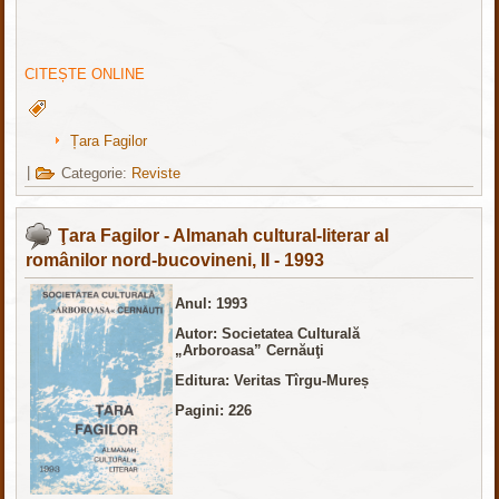
CITEȘTE ONLINE
Țara Fagilor
|
Categorie:
Reviste
Ţara Fagilor - Almanah cultural-literar al
românilor nord-bucovineni, II - 1993
Anul: 1993
Autor: Societatea Culturală
„Arboroasa” Cernăuţi
Editura: Veritas Tîrgu-Mureș
Pagini: 226