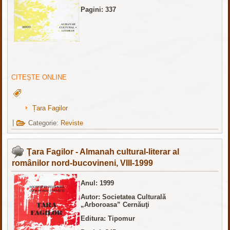
Pagini: 337
CITEȘTE ONLINE
Țara Fagilor
|
Categorie:
Reviste
Ţara Fagilor - Almanah cultural-literar al
românilor nord-bucovineni, VIII-1999
Anul: 1999
Autor: Societatea Culturală
„Arboroasa” Cernăuţi
Editura: Tipomur