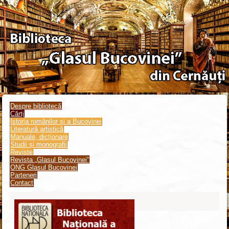
Despre bibliotecă
Cărți
Istoria românilor și a Bucovinei
Literatură artistică
Manuale, dicționare
Studii și monografii
Reviste
Revista „Glasul Bucovinei”
ONG Glasul Bucovinei
Parteneri
Contact