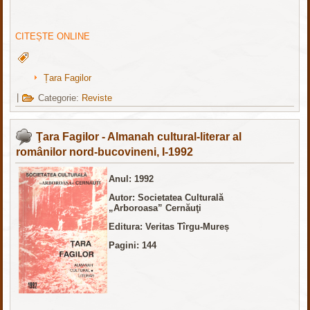
CITEȘTE ONLINE
Țara Fagilor
|
Categorie:
Reviste
Ţara Fagilor - Almanah cultural-literar al
românilor nord-bucovineni, I-1992
Anul: 1992
Autor: Societatea Culturală
„Arboroasa” Cernăuţi
Editura: Veritas Tîrgu-Mureș
Pagini: 144