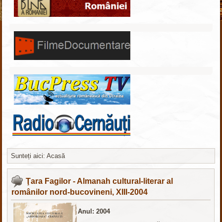
Sunteți aici:
Acasă
Шаблоны для Joomla 3
здесь
Ţara Fagilor - Almanah cultural-literar al
românilor nord-bucovineni, XIII-2004
Anul: 2004