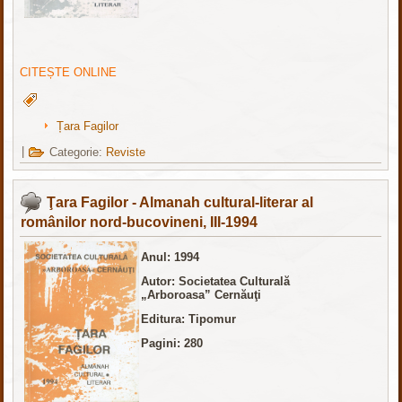
CITEȘTE ONLINE
Țara Fagilor
|
Categorie:
Reviste
Ţara Fagilor - Almanah cultural-literar al
românilor nord-bucovineni, III-1994
Anul: 1994
Autor: Societatea Culturală
„Arboroasa” Cernăuţi
Editura: Tipomur
Pagini: 280