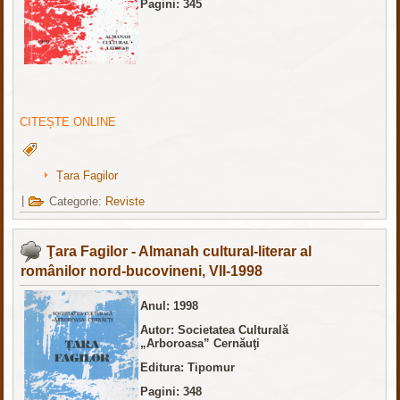
Pagini: 345
CITEȘTE ONLINE
Țara Fagilor
|
Categorie:
Reviste
Ţara Fagilor - Almanah cultural-literar al
românilor nord-bucovineni, VII-1998
Anul: 1998
Autor: Societatea Culturală
„Arboroasa” Cernăuţi
Editura: Tipomur
Pagini: 348