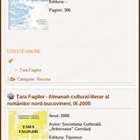
Editura: -
Pagini: 306
CITEȘTE ONLINE
Țara Fagilor
|
Categorie:
Reviste
Ţara Fagilor - Almanah cultural-literar al
românilor nord-bucovineni, IX-2000
Anul: 2000
Autor: Societatea Culturală
„Arboroasa” Cernăuţi
Editura: Tipomur