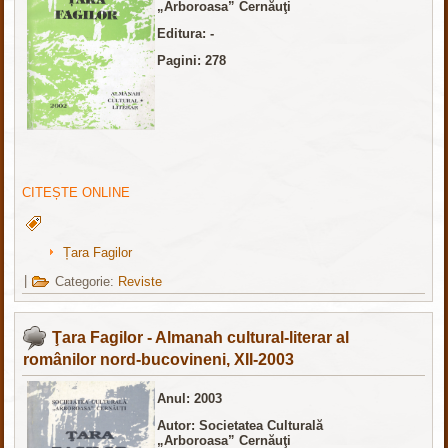
„Arboroasa” Cernăuţi
Editura: -
Pagini: 278
CITEȘTE ONLINE
Țara Fagilor
|
Categorie:
Reviste
Ţara Fagilor - Almanah cultural-literar al
românilor nord-bucovineni, XII-2003
Anul: 2003
Autor: Societatea Culturală
„Arboroasa” Cernăuţi