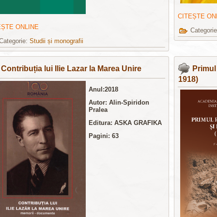
CITEȘTE ON
EȘTE ONLINE
Categori
Categorie:
Studii și monografii
Contribuția lui Ilie Lazar la Marea Unire
Primul
1918)
Anul:2018
Autor:
Alin-Spiridon
Pralea
Editura:
ASKA GRAFIKA
Pagini: 63