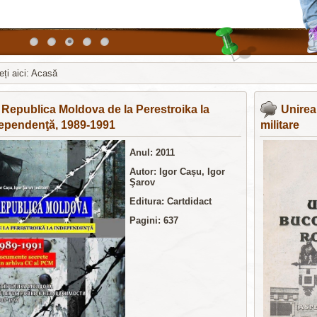
ți aici:
Acasă
a шаблоны бесплатно
http://joomla3x.ru
Republica Moldova de la Perestroika la
Unirea
ependenţă, 1989-1991
militare
Anul:
2011
Autor: Igor Cașu, Igor
Şarov
Editura:
Cartdidact
Pagini: 637