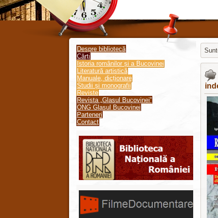
Despre bibliotecă
Sunte
Cărți
Istoria românilor și a Bucovinei
Jooml
Literatură artistică
Manuale, dicționare
Studii și monografii
ind
Reviste
Revista „Glasul Bucovinei”
ONG Glasul Bucovinei
Parteneri
Contact