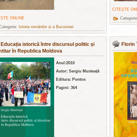
CITEȘTE ON
EȘTE ONLINE
Categori
Categorie:
Istoria românilor și a Bucovinei
Educația istorică între discursul politic și
Florin
ntitar în Republica Moldova
Anul:2010
Autor: Sergiu Musteață
Editura:
Pontos
Pagini: 364