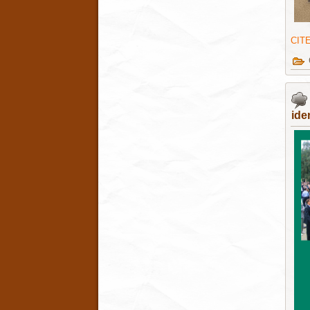
CIT
ide