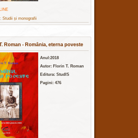
LINE
e:
Studii și monografii
 T. Roman - România, eterna poveste
Anul:2018
Autor: Florin T. Roman
Editura:
StudIS
Pagini: 476