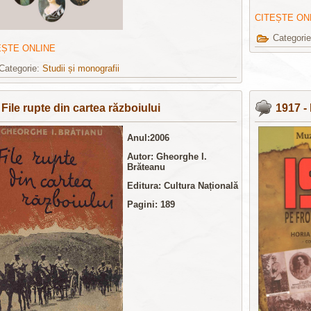
CITEȘTE ON
Categori
EȘTE ONLINE
Categorie:
Studii și monografii
File rupte din cartea războiului
1917 -
Anul:2006
Autor: Gheorghe I.
Brăteanu
Editura:
Cultura Națională
Pagini: 189