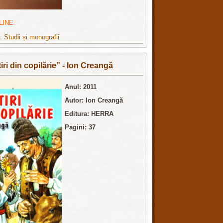
LINE
e:
Studii și monografii
iri din copilărie” - Ion Creangă
Anul: 2011
Autor: Ion Creangă
Editura: HERRA
Pagini: 37