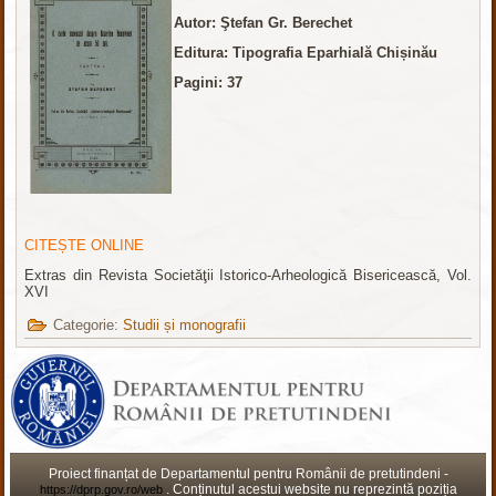
Autor:
Ştefan Gr.
Berechet
Editura: Tipografia Eparhială Chișinău
Pagini: 37
CITEȘTE ONLINE
Extras din Revista Societăţii Istorico-Arheologică Bisericească, Vol.
XVI
Categorie:
Studii și monografii
Proiect finanțat de Departamentul pentru Românii de pretutindeni -
. Conținutul acestui website nu reprezintă poziția
https://dprp.gov.ro/web