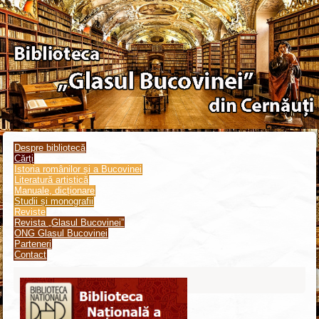
Despre bibliotecă
Cărți
Istoria românilor și a Bucovinei
Literatură artistică
Manuale, dicționare
Studii și monografii
Reviste
Revista „Glasul Bucovinei”
ONG Glasul Bucovinei
Parteneri
Contact